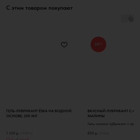
С этим товаром покупают
ХИТ
ГЕЛЬ-ЛУБРИКАНТ ЁSKA НА ВОДНОЙ
ВКУСНЫЙ ЛУБРИКАНТ С А
ОСНОВЕ, 200 МЛ
МАЛИНЫ
Гель-смазка-лубрикант с аром
вкусом малины
1 350
р.
1 500
р.
850
р.
950
р.
Out of stock